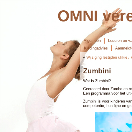
OMNI vere
Algemeen
Lesuren en va
Kledingadvies
Aanmeldfo
«
Wijziging lestijden ukkie / 
Zumbini
Wat is Zumbini?
Gecreeërd door Zumba en ba
Een programma voor het ult
Zumbini is voor kinderen van
competentie, hun fijne en gr