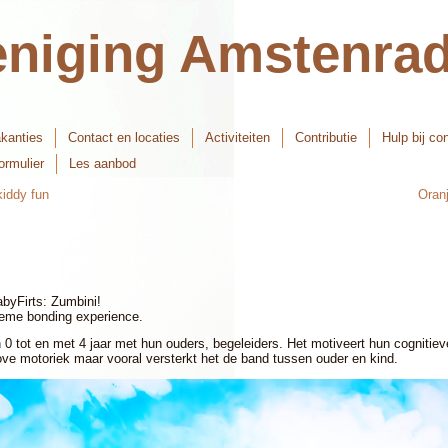
niging Amstenrad
kanties
Contact en locaties
Activiteiten
Contributie
Hulp bij con
rmulier
Les aanbod
kiddy fun
Oran
byFirts: Zumbini!
ieme bonding experience.
 0 tot en met 4 jaar met hun ouders, begeleiders. Het motiveert hun cognitie
ove motoriek maar vooral versterkt het de band tussen ouder en kind.